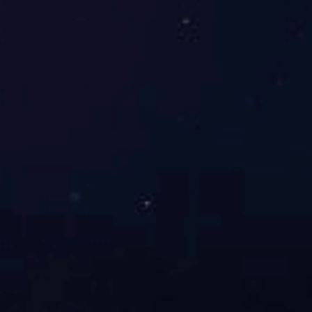
混插矩阵 SK-9432M