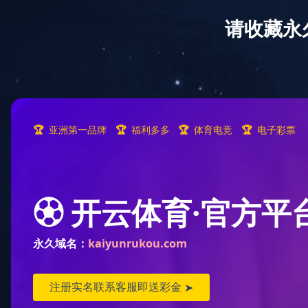
9U.COM九游体