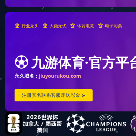
您现在的位置：
首页
-
9U.COM九游体育(中国大陆)科技公司
-
企业荣誉