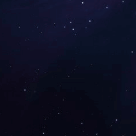
首页
9U.
科技公
解决方
案例分