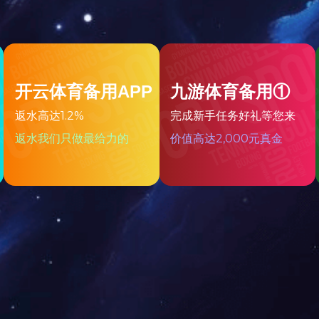
国音响行业质量领先品牌
中国电子行业十佳品
国优秀绿色环保节能产品
诚信经营AAA级示范单